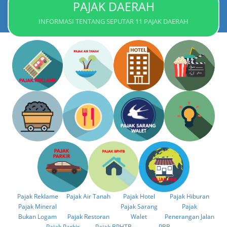
PAJAK DAERAH
INFORMASI TENTANG SEPUTAR 11 PAJAK DAERAH
Pajak Reklame
Pajak Air Tanah
Pajak Hotel
Pajak Hiburan
Pajak Mineral
Pajak Sarang
Pajak
Bukan Logam
Pajak Restoran
Walet
Penerangan Jalan
Pajak Parkir
Pajak BPHTB
PBB