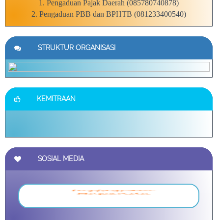
2. Pengaduan PBB dan BPHTB (081233400540)
Laporkan bilamana ada pegawai kami yang melakukan
gratifikasi :
STRUKTUR ORGANISASI
1. Pengaduan Pajak Daerah (085780740878)
2. Pengaduan PBB dan BPHTB (081233400540)
====================
KEMITRAAN
SOSIAL MEDIA