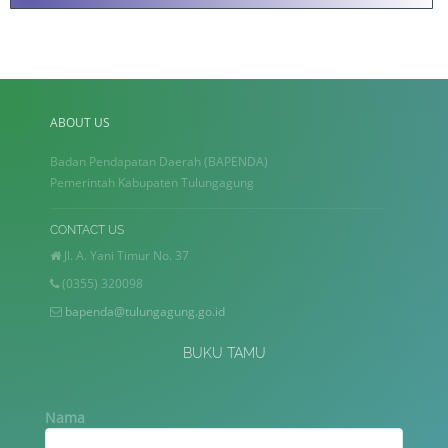
ABOUT US
Badan Pendapatan Daerah (BAPENDA)
Pemerintah Kabupaten Tulungagung
CONTACT US
Jl. A. Yani Timur No. 37
(0355) 320098
bapenda@tulungagung.go.id
BUKU TAMU
Nama